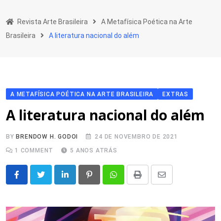
Skip
to
Revista Arte Brasileira
A Metafísica Poética na Arte
content
Brasileira
A literatura nacional do além
A METAFÍSICA POÉTICA NA ARTE BRASILEIRA
EXTRAS
A literatura nacional do além
BY
BRENDOW H. GODOI
24 DE NOVEMBRO DE 2021
1
COMMENT
5 ANOS ATRÁS
LinkedIn
Pinterest
Whatsapp
Print
Share
via
Email