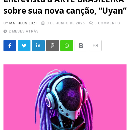
sobre sua nova canção, “Uyan”
BY
MATHEUS LUZI
3 DE JUNHO DE 2026
0
COMMENTS
2 MESES ATRÁS
LinkedIn
Pinterest
Whatsapp
Print
Share
via
Email