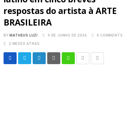
respostas do artista à ARTE
BRASILEIRA
BY
MATHEUS LUZI
9 DE JUNHO DE 2026
0
COMMENTS
2 MESES ATRÁS
LinkedIn
Pinterest
Whatsapp
Print
Share
via
Email