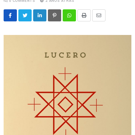
0
COMMENTS
2 ANOS ATRÁS
LinkedIn
Pinterest
Whatsapp
Print
Share
via
Email