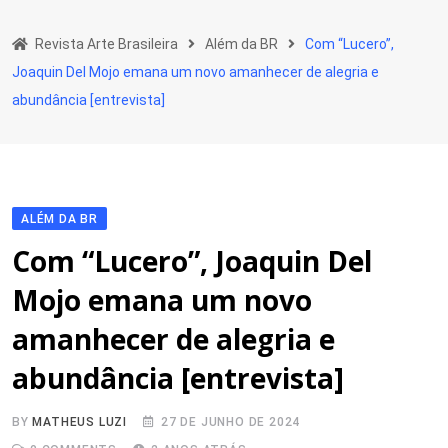
Skip
to
Revista Arte Brasileira
Além da BR
Com “Lucero”,
content
Joaquin Del Mojo emana um novo amanhecer de alegria e
abundância [entrevista]
ALÉM DA BR
Com “Lucero”, Joaquin Del
Mojo emana um novo
amanhecer de alegria e
abundância [entrevista]
BY
MATHEUS LUZI
27 DE JUNHO DE 2024