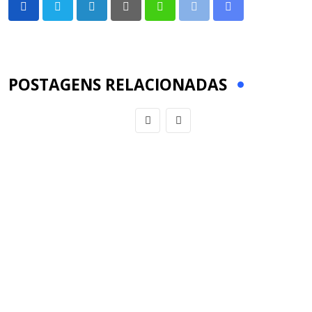
LinkedIn
Pinterest
Whatsapp
Print
Share
via
Email
POSTAGENS RELACIONADAS