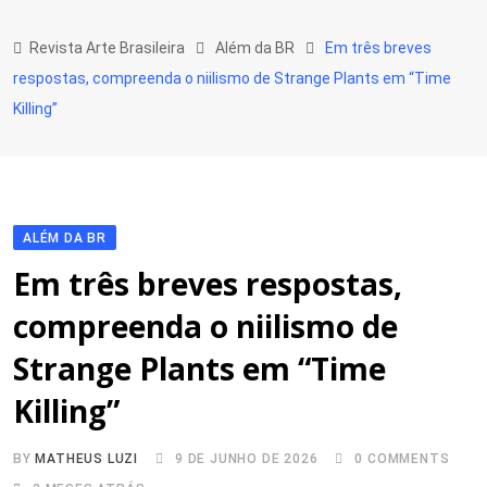
Skip
to
Revista Arte Brasileira
Além da BR
Em três breves
content
respostas, compreenda o niilismo de Strange Plants em “Time
Killing”
ALÉM DA BR
Em três breves respostas,
compreenda o niilismo de
Strange Plants em “Time
Killing”
BY
MATHEUS LUZI
9 DE JUNHO DE 2026
0
COMMENTS