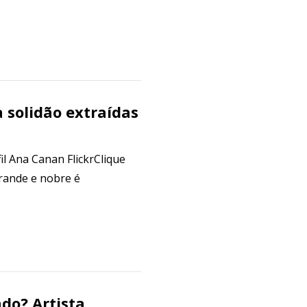
 solidão extraídas
il Ana Canan FlickrClique
Grande e nobre é
do? Artista