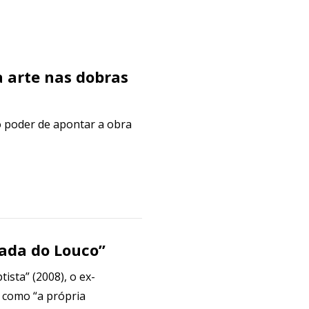
a arte nas dobras
o poder de apontar a obra
lada do Louco”
ista” (2008), o ex-
 como “a própria