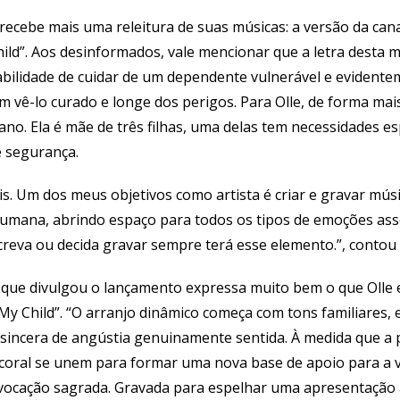
ecebe mais uma releitura de suas músicas: a versão da ca
ild”. Aos desinformados, vale mencionar que a letra desta 
bilidade de cuidar de um dependente vulnerável e evidente
vê-lo curado e longe dos perigos. Para Olle, de forma mais
no. Ela é mãe de três filhas, uma delas tem necessidades es
 segurança.
s. Um dos meus objetivos como artista é criar e gravar mús
umana, abrindo espaço para todos os tipos de emoções asso
reva ou decida gravar sempre terá esse elemento.”, contou 
que divulgou o lançamento expressa muito bem o que Olle e
 My Child”. “O arranjo dinâmico começa com tons familiares
sincera de angústia genuinamente sentida. À medida que a
coral se unem para formar uma nova base de apoio para a v
vocação sagrada. Gravada para espelhar uma apresentação a