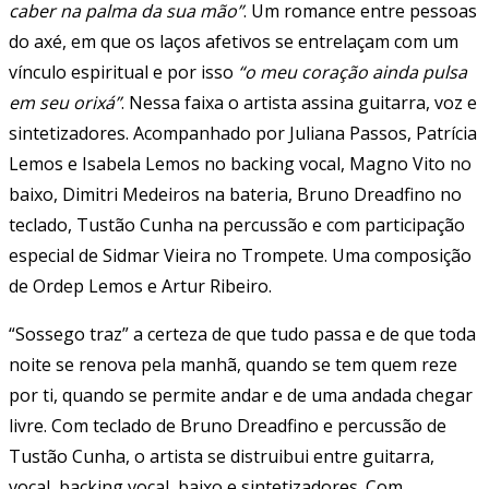
caber na palma da sua mão”
. Um romance entre pessoas
do axé, em que os laços afetivos se entrelaçam com um
vínculo espiritual e por isso
“o meu coração ainda pulsa
em seu orixá”
. Nessa faixa o artista assina guitarra, voz e
sintetizadores. Acompanhado por Juliana Passos, Patrícia
Lemos e Isabela Lemos no backing vocal, Magno Vito no
baixo, Dimitri Medeiros na bateria, Bruno Dreadfino no
teclado, Tustão Cunha na percussão e com participação
especial de Sidmar Vieira no Trompete. Uma composição
de Ordep Lemos e Artur Ribeiro.
“Sossego traz” a certeza de que tudo passa e de que toda
noite se renova pela manhã, quando se tem quem reze
por ti, quando se permite andar e de uma andada chegar
livre. Com teclado de Bruno Dreadfino e percussão de
Tustão Cunha, o artista se distruibui entre guitarra,
vocal, backing vocal, baixo e sintetizadores. Com