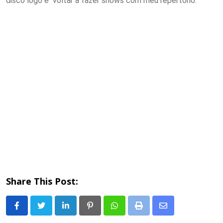
disco logo e voltar a fazer shows com meu repertório.
Share This Post:
LinkedIn
Pinterest
Whatsapp
Print
Share