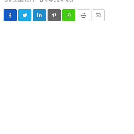
0
COMMENTS
9 ANOS ATRÁS
LinkedIn
Pinterest
Whatsapp
Print
Share
via
Email