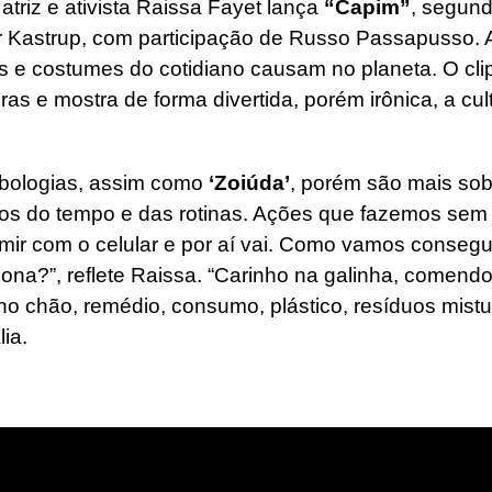
atriz e ativista Raissa Fayet lança
“Capim”
, segundo
 Kastrup, com participação de Russo Passapusso. A
os e costumes do cotidiano causam no planeta. O cl
bras e mostra de forma divertida, porém irônica, a cu
mbologias, assim como
‘Zoiúda’
, porém são mais sobr
os do tempo e das rotinas. Ações que fazemos sem r
mir com o celular e por aí vai. Como vamos consegui
ona?”, reflete Raissa. “Carinho na galinha, comendo 
o no chão, remédio, consumo, plástico, resíduos mis
ia.