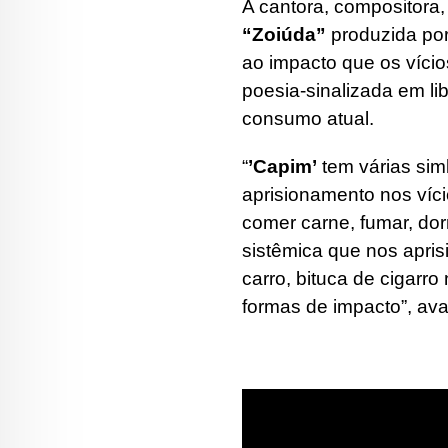
A cantora, compositora, 
“Zoiúda”
produzida por
ao impacto que os víci
poesia-sinalizada em li
consumo atual.
“
’Capim’
tem várias si
aprisionamento nos víci
comer carne, fumar, dor
sistêmica que nos aprisi
carro, bituca de cigarr
formas de impacto”, aval