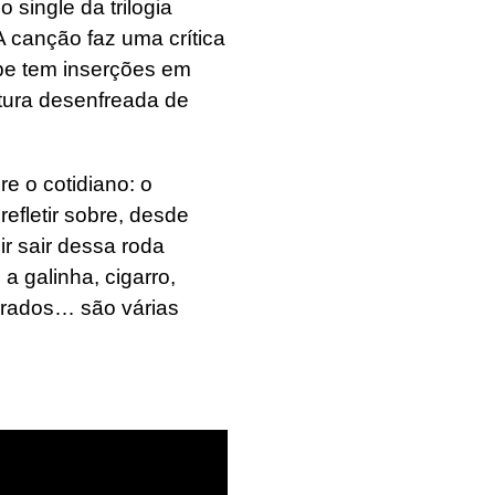
 single da trilogia
 canção faz uma crítica
ipe tem inserções em
ltura desenfreada de
e o cotidiano: o
efletir sobre, desde
r sair dessa roda
a galinha, cigarro,
turados… são várias