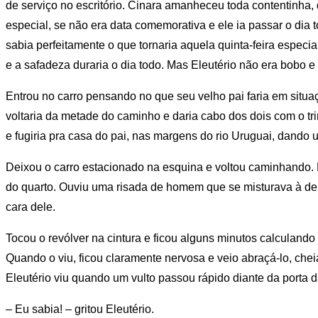
de serviço no escritório. Cinara amanheceu toda contentinha,
especial, se não era data comemorativa e ele ia passar o dia 
sabia perfeitamente o que tornaria aquela quinta-feira especia
e a safadeza duraria o dia todo. Mas Eleutério não era bobo e 
Entrou no carro pensando no que seu velho pai faria em situ
voltaria da metade do caminho e daria cabo dos dois com o trin
e fugiria pra casa do pai, nas margens do rio Uruguai, dando um
Deixou o carro estacionado na esquina e voltou caminhando. F
do quarto. Ouviu uma risada de homem que se misturava à de
cara dele.
Tocou o revólver na cintura e ficou alguns minutos calculando
Quando o viu, ficou claramente nervosa e veio abraçá-lo, cheia
Eleutério viu quando um vulto passou rápido diante da porta d
– Eu sabia! – gritou Eleutério.