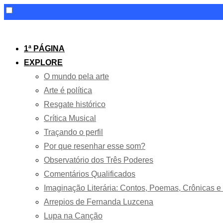
Skip
to
1ª PÁGINA
content
EXPLORE
O mundo pela arte
Arte é política
Resgate histórico
Crítica Musical
Traçando o perfil
Por que resenhar esse som?
Observatório dos Três Poderes
Comentários Qualificados
Imaginação Literária: Contos, Poemas, Crônicas 
Arrepios de Fernanda Luzcena
Lupa na Canção