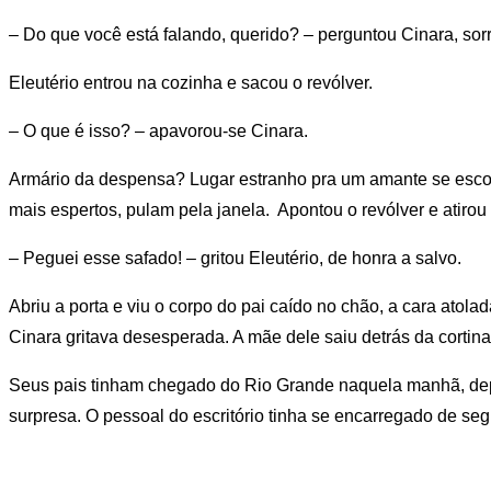
– Do que você está falando, querido? – perguntou Cinara, sorr
Eleutério entrou na cozinha e sacou o revólver.
– O que é isso? – apavorou-se Cinara.
Armário da despensa? Lugar estranho pra um amante se esco
mais espertos, pulam pela janela. Apontou o revólver e atirou
– Peguei esse safado! – gritou Eleutério, de honra a salvo.
Abriu a porta e viu o corpo do pai caído no chão, a cara atola
Cinara gritava desesperada. A mãe dele saiu detrás da cortin
Seus pais tinham chegado do Rio Grande naquela manhã, depo
surpresa. O pessoal do escritório tinha se encarregado de segu