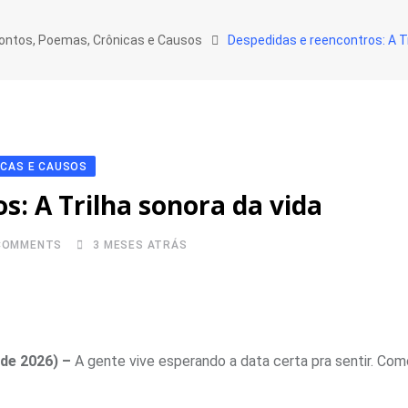
Contos, Poemas, Crônicas e Causos
Despedidas e reencontros: A Tr
ICAS E CAUSOS
s: A Trilha sonora da vida
OMMENTS
3 MESES ATRÁS
 de 2026) –
A gente vive esperando a data certa pra sentir. Co