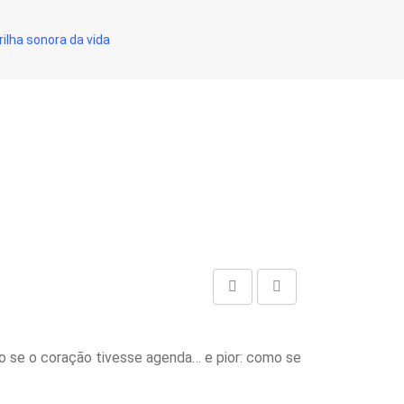
ilha sonora da vida
Share
Print
via
Email
mo se o coração tivesse agenda… e pior: como se