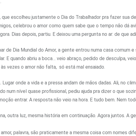
.
, que escolheu justamente o Dia do Trabalhador pra fazer sua de
, amigos, celebrou o amor como quem sabe que o tempo não dá avi
agora. Dias depois, partiu. E deixou uma pergunta no ar: de que a
r de Dia Mundial do Amor, a gente entrou numa casa comum e sa
ar. E quando abriu a boca… veio abraço, pedido de desculpa, veio
e às vezes o amor não falta, só está mal ensaiado.
 Lugar onde a vida e a pressa andam de mãos dadas. Ali, no clim
o num nível quase profissional, pediu ajuda pra dizer o que soz
ção entrar. A resposta não veio na hora. E tudo bem. Nem todo 
na, outra luz, mesma história em continuação. Agora juntos. A g
, amor, palavra, são praticamente a mesma coisa com nomes dife