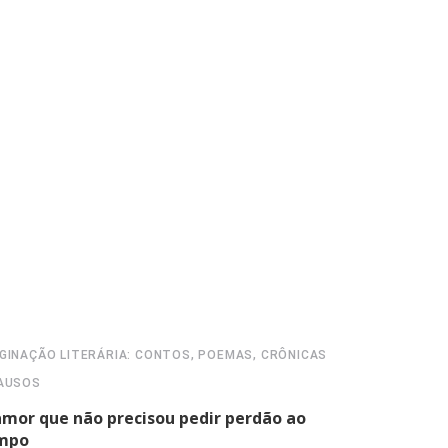
GINAÇÃO LITERÁRIA: CONTOS, POEMAS, CRÔNICAS
ALÉM DA BR
AUSOS
“sobre se c
amor que não precisou pedir perdão ao
máxima e
mpo