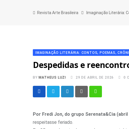
Skip
to
Revista Arte Brasileira
Imaginação Literária: 
content
IMAGINAÇÃO LITERÁRIA: CONTOS, POEMAS, CRÔN
Despedidas e reencontro
BY
MATHEUS LUZI
29 DE ABRIL DE 2026
0
C
LinkedIn
Pinterest
Whatsapp
Por Fredi Jon, do grupo Serenata&Cia (abril
respeitasse feriado.