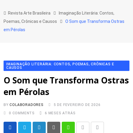
Skip
to
Revista Arte Brasileira
Imaginação Literária: Contos,
content
Poemas, Crônicas e Causos
O Som que Transforma Ostras
em Pérolas
IMAGINAÇÃO LITERÁRIA: CONTOS, POEMAS, CRÔNICAS E
CAUSOS
O Som que Transforma Ostras
em Pérolas
BY
COLABORADORES
5 DE FEVEREIRO DE 2026
0
COMMENTS
6 MESES ATRÁS
LinkedIn
Pinterest
Whatsapp
Print
Share