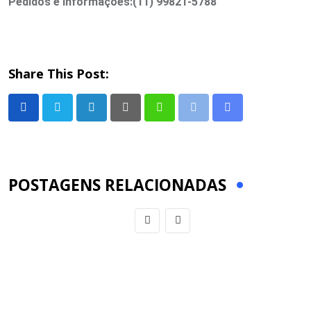
Pedidos e informações:
(11) 99821-5788
Share This Post:
LinkedIn
Pinterest
Whatsapp
Print
Share
via
Email
POSTAGENS RELACIONADAS