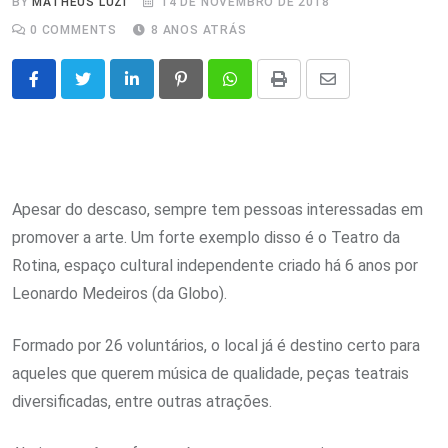
BY
MATHEUS LUZI
14 DE NOVEMBRO DE 2018
0
COMMENTS
8 ANOS ATRÁS
LinkedIn
Pinterest
Whatsapp
Print
Share
via
Email
Apesar do descaso, sempre tem pessoas interessadas em
promover a arte. Um forte exemplo disso é o Teatro da
Rotina, espaço cultural independente criado há 6 anos por
Leonardo Medeiros (da Globo).
Formado por 26 voluntários, o local já é destino certo para
aqueles que querem música de qualidade, peças teatrais
diversificadas, entre outras atrações.