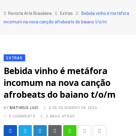
Skip
to
Revista Arte Brasileira
Extras
Bebida vinho é metáfora
content
incomum na nova canção afrobeats do baiano t/o/m
EXTRAS
Bebida vinho é metáfora
incomum na nova canção
afrobeats do baiano t/o/m
BY
MATHEUS LUZI
8 DE DEZEMBRO DE 2023
0
COMMENTS
3 ANOS ATRÁS
LinkedIn
Pinterest
Whatsapp
Print
Share