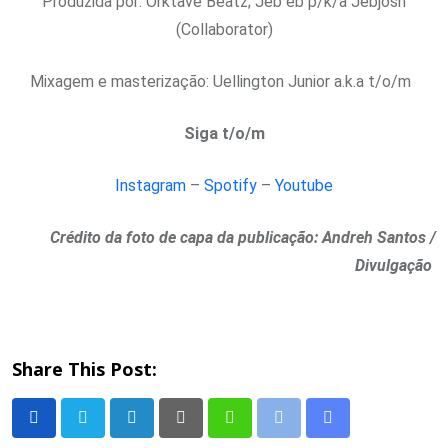
Produzida por: Orktave Beatz; Jeb eb p/k/a Jebjosh
(Collaborator)
Mixagem e masterização: Uellington Junior a.k.a t/o/m
Siga t/o/m
Instagram
–
Spotify
–
Youtube
Crédito da foto de capa da publicação: Andreh Santos /
Divulgação
Share This Post:
LinkedIn
Pinterest
Whatsapp
Print
Share