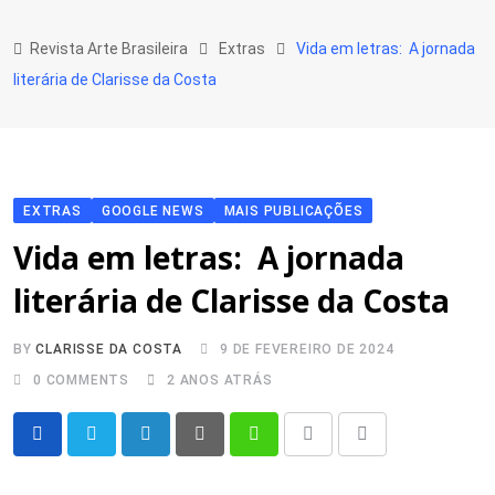
Skip
to
Revista Arte Brasileira
Extras
Vida em letras: A jornada
content
literária de Clarisse da Costa
EXTRAS
GOOGLE NEWS
MAIS PUBLICAÇÕES
Vida em letras: A jornada
literária de Clarisse da Costa
BY
CLARISSE DA COSTA
9 DE FEVEREIRO DE 2024
0
COMMENTS
2 ANOS ATRÁS
LinkedIn
Pinterest
Whatsapp
Print
Share
via