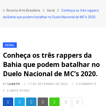
Skip
to
Revista Arte Brasileira
Geral
Conheça os três rappers
content
da Bahia que podem batalhar no Duelo Nacional de MC’s 2020.
GERAL
Conheça os três rappers da
Bahia que podem batalhar no
Duelo Nacional de MC’s 2020.
BY
LUAN FH
17 DE SETEMBRO DE 2020
0
COMMENTS
6 ANOS ATRÁS
LinkedIn
Pinterest
Whatsapp
Print
Share