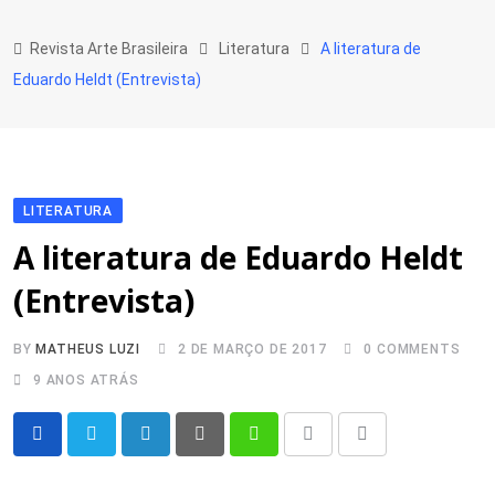
Skip
to
Revista Arte Brasileira
Literatura
A literatura de
content
Eduardo Heldt (Entrevista)
LITERATURA
A literatura de Eduardo Heldt
(Entrevista)
BY
MATHEUS LUZI
2 DE MARÇO DE 2017
0
COMMENTS
9 ANOS ATRÁS
LinkedIn
Pinterest
Whatsapp
Print
Share
via