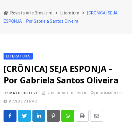
Skip
to
Revista Arte Brasileira
Literatura
[CRÔNICA] SEJA
content
ESPONJA – Por Gabriela Santos Oliveira
LITERATURA
[CRÔNICA] SEJA ESPONJA –
Por Gabriela Santos Oliveira
BY
MATHEUS LUZI
7 DE JUNHO DE 2018
0
COMMENTS
8 ANOS ATRÁS
LinkedIn
Pinterest
Whatsapp
Print
Share
via