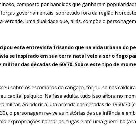
minoso, composto por bandidos que ganharam popularidad
s forças governamentais, sobretudo fora da região Nordeste
ia-verdade, uma dualidade que, aliás, compõe o personage
cipou esta entrevista frisando que na vida urbana do 
via se inspirado em sua terra natal veio a ser o fogo pa
militar das décadas de 60/70. Sobre este tipo de momen
sceu sobre os escombros do cangaço, forjou-se nas caldeiras
eu capital psíquico. Na fase adulta, tudo isso aflora no mo
ra militar. Ao aderir à luta armada das décadas de 1960/70 
30), o personagem revive as histórias de sua infância e e
omo expropriações bancárias, fugas e até uma guerrilha (Ara