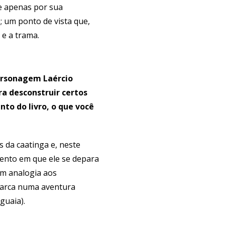
e apenas por sua
; um ponto de vista que,
m e a trama.
personagem Laércio
ra desconstruir certos
to do livro, o que você
 da caatinga e, neste
mento em que ele se depara
(em analogia aos
mbarca numa aventura
guaia).