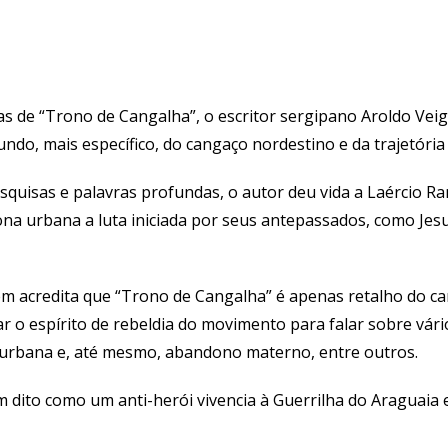
as de “Trono de Cangalha”, o escritor sergipano Aroldo Vei
gundo, mais específico, do cangaço nordestino e da trajetória
squisas e palavras profundas, o autor deu vida a Laércio 
zona urbana a luta iniciada por seus antepassados, como Jes
m acredita que “Trono de Cangalha” é apenas retalho do c
usar o espírito de rebeldia do movimento para falar sobre vár
ão urbana e, até mesmo, abandono materno, entre outros.
dito como um anti-herói vivencia à Guerrilha do Araguaia e