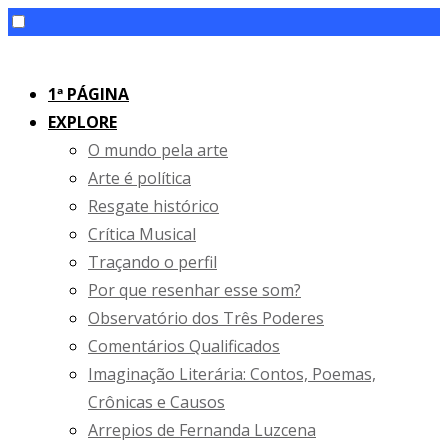
Skip
to
1ª PÁGINA
content
EXPLORE
O mundo pela arte
Arte é política
Resgate histórico
Crítica Musical
Traçando o perfil
Por que resenhar esse som?
Observatório dos Três Poderes
Comentários Qualificados
Imaginação Literária: Contos, Poemas,
Crônicas e Causos
Arrepios de Fernanda Luzcena