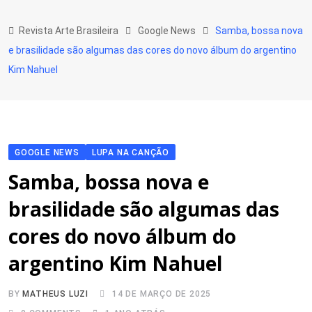
Skip
to
Revista Arte Brasileira
Google News
Samba, bossa nova
content
e brasilidade são algumas das cores do novo álbum do argentino
Kim Nahuel
GOOGLE NEWS
LUPA NA CANÇÃO
Samba, bossa nova e
brasilidade são algumas das
cores do novo álbum do
argentino Kim Nahuel
BY
MATHEUS LUZI
14 DE MARÇO DE 2025