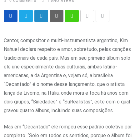
0
COMMENTS
1 ANO ATRÁS
LinkedIn
Pinterest
Whatsapp
Print
Share
via
Email
Cantor, compositor e multi-instrumentista argentino, Kim
Nahuel declara respeito e amor, sobretudo, pelas canções
tradicionais de cada país. Mas em seu primeiro álbum solo
ele une especialmente duas culturais, ambas latino-
americanas, a da Argentina e, vejam só, a brasileira.
“Decantado” é o nome desse lançamento, que o artista
lança de Livorno, na Itália, onde mora e toca há anos com
dois grupos, “Sinedades” e “SuRealistas”, este com o qual
gravou quatro álbuns, incluindo suas composições.
Mas em “Decantado” ele rompeu esse padrão coletivo por
completo. “Solo em todos os sentidos, porque o álbum foi