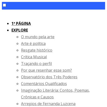
Skip
to
1ª PÁGINA
content
EXPLORE
O mundo pela arte
Arte é política
Resgate histórico
Crítica Musical
Traçando o perfil
Por que resenhar esse som?
Observatório dos Três Poderes
Comentários Qualificados
Imaginação Literária: Contos, Poemas,
Crônicas e Causos
Arrepios de Fernanda Luzcena