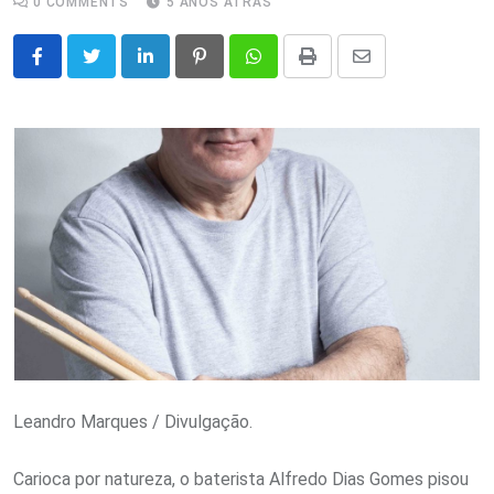
0
COMMENTS
5 ANOS ATRÁS
LinkedIn
Pinterest
Whatsapp
Print
Share
via
Email
Leandro Marques / Divulgação.
Carioca por natureza, o baterista Alfredo Dias Gomes pisou