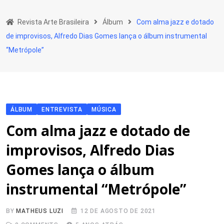
Skip
to
Revista Arte Brasileira
Álbum
Com alma jazz e dotado
content
de improvisos, Alfredo Dias Gomes lança o álbum instrumental
“Metrópole”
ÁLBUM
ENTREVISTA
MÚSICA
Com alma jazz e dotado de
improvisos, Alfredo Dias
Gomes lança o álbum
instrumental “Metrópole”
BY
MATHEUS LUZI
12 DE AGOSTO DE 2021