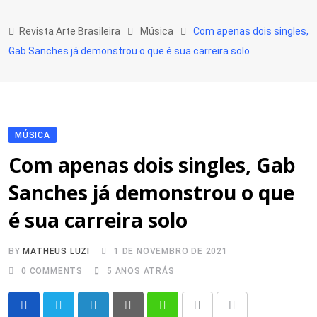
Skip
to
Revista Arte Brasileira
Música
Com apenas dois singles,
content
Gab Sanches já demonstrou o que é sua carreira solo
MÚSICA
Com apenas dois singles, Gab
Sanches já demonstrou o que
é sua carreira solo
BY
MATHEUS LUZI
1 DE NOVEMBRO DE 2021
0
COMMENTS
5 ANOS ATRÁS
LinkedIn
Pinterest
Whatsapp
Print
Share