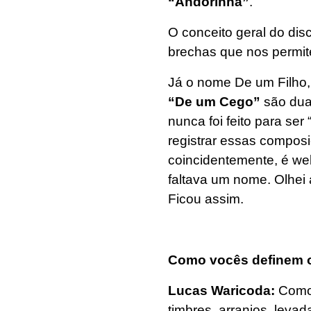
“Andorinha”
.
O conceito geral do disc
brechas que nos permite
Já o nome De um Filho
“De um Cego”
são dua
nunca foi feito para se
registrar essas compos
coincidentemente, é we
faltava um nome. Olhei 
Ficou assim.
Como vocês definem 
Lucas Waricoda:
Como
timbres, arranjos, lev