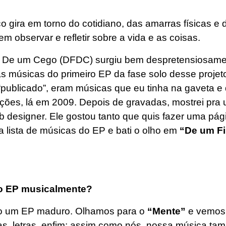
o gira em torno do cotidiano, das amarras físicas e d
m observar e refletir sobre a vida e as coisas.
, De um Cego (DFDC) surgiu bem despretensiosam
s músicas do primeiro EP da fase solo desse proje
r “publicado”, eram músicas que eu tinha na gaveta e 
ições, lá em 2009. Depois de gravadas, mostrei pr
b designer. Ele gostou tanto que quis fazer uma p
a lista de músicas do EP e bati o olho em
“De um Fi
o EP musicalmente?
 um EP maduro. Olhamos para o
“Mente”
e vemos
adas, letras, enfim; assim como nós, nossa música 