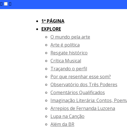
1ª PÁGINA
EXPLORE
O mundo pela arte
Arte é política
Resgate histórico
Crítica Musical
Traçando o perfil
Por que resenhar esse som?
Observatório dos Três Poderes
Comentários Qualificados
Imaginação Literária: Contos, Poem
Arrepios de Fernanda Luzcena
Lupa na Canção
Além da BR