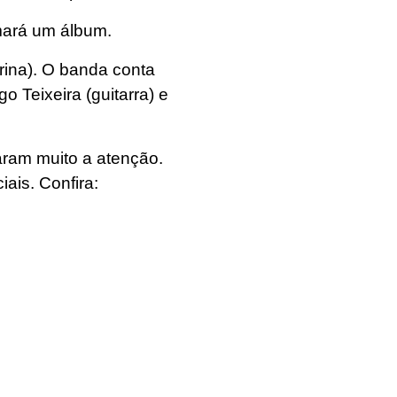
mará um álbum.
rina). O banda conta
 Teixeira (guitarra) e
aram muito a atenção.
ais. Confira: