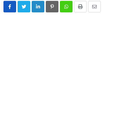
LinkedIn
Pinterest
Whatsapp
Print
Share
via
Email