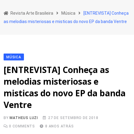
Skip
to
Revista Arte Brasileira
Música
[ENTREVISTA] Conheça
content
as melodias misteriosas e misticas do novo EP da banda Ventre
MÚSICA
[ENTREVISTA] Conheça as
melodias misteriosas e
misticas do novo EP da banda
Ventre
BY
MATHEUS LUZI
27 DE SETEMBRO DE 2018
0
COMMENTS
8 ANOS ATRÁS