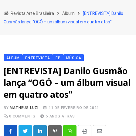
Skip
to
Revista Arte Brasileira
Álbum
[ENTREVISTA] Danilo
content
Gusmão lança “OGÓ – um álbum visual em quatro atos”
ÁLBUM
ENTREVISTA
EP
MÚSICA
[ENTREVISTA] Danilo Gusmão
lança “OGÓ – um álbum visual
em quatro atos”
BY
MATHEUS LUZI
11 DE FEVEREIRO DE 2021
0
COMMENTS
5 ANOS ATRÁS
LinkedIn
Pinterest
Whatsapp
Print
Share