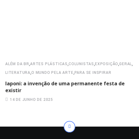
,
,
,
,
,
ALÉM DA BR
ARTES PLÁSTICAS
COLUNISTAS
EXPOSIÇÃO
GERAL
,
,
LITERATURA
O MUNDO PELA ARTE
PARA SE INSPIRAR
Iaponi: a invenção de uma permanente festa de
existir
14 DE JUNHO DE 2025