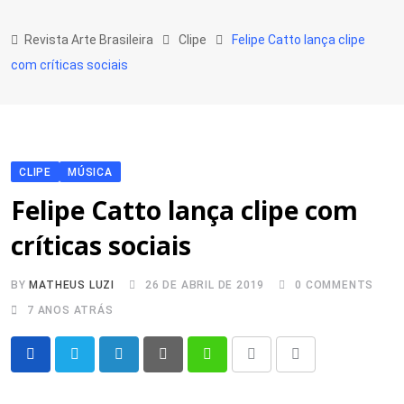
Skip
to
Revista Arte Brasileira
Clipe
Felipe Catto lança clipe
content
com críticas sociais
CLIPE
MÚSICA
Felipe Catto lança clipe com
críticas sociais
BY
MATHEUS LUZI
26 DE ABRIL DE 2019
0
COMMENTS
7 ANOS ATRÁS
LinkedIn
Pinterest
Whatsapp
Print
Share
via