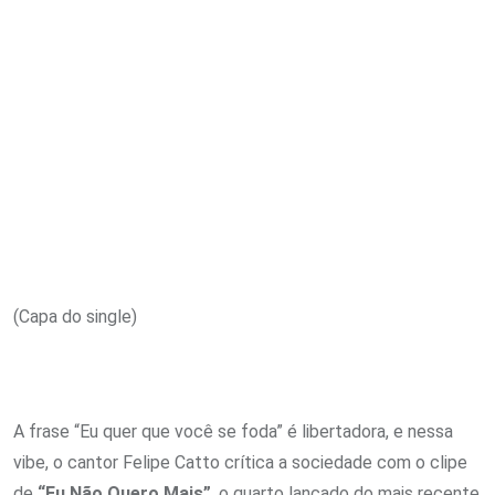
Email
(Capa do single)
A frase “Eu quer que você se foda” é libertadora, e nessa
vibe, o cantor Felipe Catto crítica a sociedade com o clipe
de
“Eu Não Quero Mais”
, o quarto lançado do mais recente