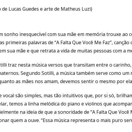
 de Lucas Guedes e arte de Matheus Luzi)
m sonho inesquecível com sua mãe em memória trouxe ao cor
 as primeiras palavras de “A Falta Que Você Me Faz”, canção
 em sua mãe e que retrata a vida de muitas pessoas com a m
illi traz nesta música versos que transitam entre o carinho,
aternos. Segundo Sotilli, a música também serve como um
enquanto as mães nos amam, devemos sentir o mesmo por ela
 vocal são simples, mas tão intuitivos que, por si só, brilh
elar, temos a linha melódica do piano e violinos que acomp
fielmente na ideia de que a sonoridade de “A Falta Que Você
onar quem a ouve. “Essa música representa o mais puro sen