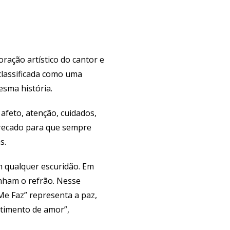
ação artístico do cantor e
 classificada como uma
esma história.
 afeto, atenção, cuidados,
 recado para que sempre
s.
am qualquer escuridão. Em
anham o refrão. Nesse
 Me Faz” representa a paz,
timento de amor”,