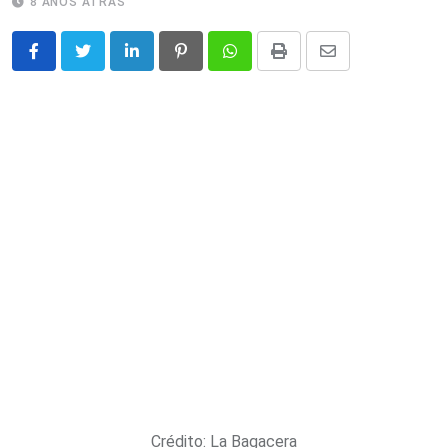
8 ANOS ATRÁS
LinkedIn
Pinterest
Whatsapp
Print
Share
via
Email
Crédito: La Bagacera