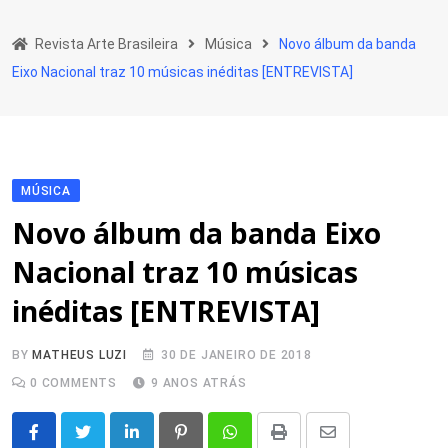
Skip
to
Revista Arte Brasileira
Música
Novo álbum da banda
content
Eixo Nacional traz 10 músicas inéditas [ENTREVISTA]
MÚSICA
Novo álbum da banda Eixo
Nacional traz 10 músicas
inéditas [ENTREVISTA]
BY
MATHEUS LUZI
30 DE JANEIRO DE 2018
0
COMMENTS
9 ANOS ATRÁS
LinkedIn
Pinterest
Whatsapp
Print
Share