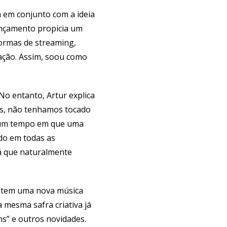
a em conjunto com a ideia
lançamento propicia um
ormas de streaming,
ação. Assim, soou como
 No entanto, Artur explica
es, não tenhamos tocado
 um tempo em que uma
do em todas as
á que naturalmente
á tem uma nova música
 mesma safra criativa já
ns” e outros novidades.