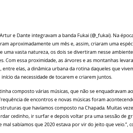
 Artur e Dante integravam a banda Fukai (@_fukai). Na época
ficaram aproximadamente um mês e, assim, criaram uma espéci
s e uma vasta natureza, os dois se divertiram nesse ambie
ões. Com essa proximidade, as árvores e as montanhas levar
, entre elas, a dinâmica urbana da rotina daqueles que vivem
o início da necessidade de tocarem e criarem juntos.
 tinha composto várias músicas, que não se enquadravam a
frequência de encontros e novas músicas foram acontecend
estruturas que havíamos composto na Chapada. Muitas vezes
ordar cedinho, ir surfar e depois voltar pra uma sessão de 
mal sabíamos que 2020 estava por vir do jeito que veio.”, c