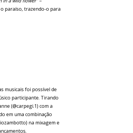
 in a wild flower”
–
 o paraíso, trazendo-o para
s musicais foi possível de
sico participante. Tirando
anne (@carpegi.1) com a
ltando em uma combinação
assiozambotto) na mixagem e
ançamentos.