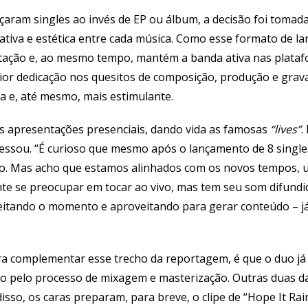
nçaram singles ao invés de EP ou álbum, a decisão foi tomad
riativa e estética entre cada música. Como esse formato de 
ação e, ao mesmo tempo, mantém a banda ativa nas plataf
ior dedicação nos quesitos de composição, produção e grav
va e, até mesmo, mais estimulante.
s apresentações presenciais, dando vida as famosas
“lives”
.
ressou. “É curioso que mesmo após o lançamento de 8 singl
vo. Mas acho que estamos alinhados com os novos tempos,
nte se preocupar em tocar ao vivo, mas tem seu som difundi
eitando o momento e aproveitando para gerar conteúdo – j
ra complementar esse trecho da reportagem, é que o duo j
do pelo processo de mixagem e masterização. Outras duas da
disso, os caras preparam, para breve, o clipe de “Hope It Rai