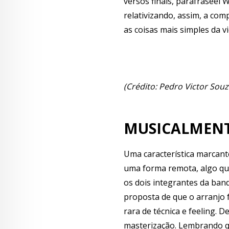
versos finais, parafraseei W
relativizando, assim, a co
as coisas mais simples da vid
(Crédito: Pedro Victor Souz
MUSICALMEN
Uma característica marcante
uma forma remota, algo que
os dois integrantes da ban
proposta de que o arranjo f
rara de técnica e feeling. 
masterização. Lembrando q