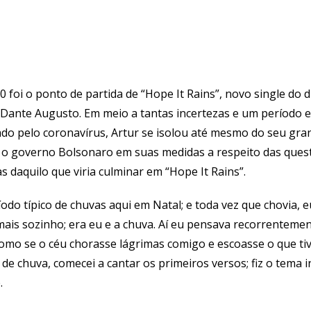
 foi o ponto de partida de “Hope It Rains”, novo single do 
 Dante Augusto. Em meio a tantas incertezas e um período e
do pelo coronavírus, Artur se isolou até mesmo do seu gra
e o governo Bolsonaro em suas medidas a respeito das quest
s daquilo que viria culminar em “Hope It Rains”.
odo típico de chuvas aqui em Natal; e toda vez que chovia, 
ais sozinho; era eu e a chuva. Aí eu pensava recorrentemen
como se o céu chorasse lágrimas comigo e escoasse o que ti
e chuva, comecei a cantar os primeiros versos; fiz o tema ini
.