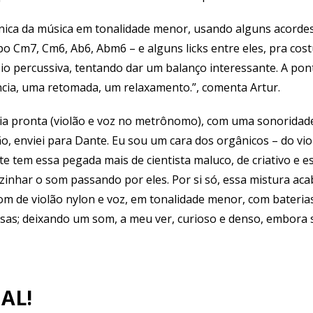
nica da música em tonalidade menor, usando alguns acorde
po Cm7, Cm6, Ab6, Abm6 – e alguns licks entre eles, pra cos
o percussiva, tentando dar um balanço interessante. A ponte
cia, uma retomada, um relaxamento.”, comenta Artur.
ia pronta (violão e voz no metrônomo), com uma sonoridade
ão, enviei para Dante. Eu sou um cara dos orgânicos – do vio
e tem essa pegada mais de cientista maluco, de criativo e e
zinhar o som passando por eles. Por si só, essa mistura a
de violão nylon e voz, em tonalidade menor, com baterias 
isas; deixando um som, a meu ver, curioso e denso, embora
AL!