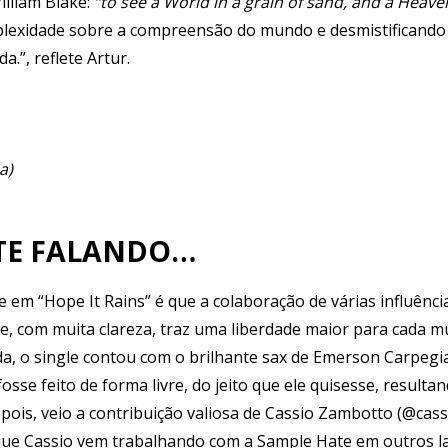
illiam Blake:
“to see a World in a grain of sand, and a Heaven
mplexidade sobre a compreensão do mundo e desmistificando
a.”, reflete Artur.
a)
TE FALANDO…
 em “Hope It Rains” é que a colaboração de várias influência
, com muita clareza, traz uma liberdade maior para cada mú
da, o single contou com o brilhante sax de Emerson Carpegi
osse feito de forma livre, do jeito que ele quisesse, resu
Depois, veio a contribuição valiosa de Cassio Zambotto (@c
ue Cassio vem trabalhando com a Sample Hate em outros l