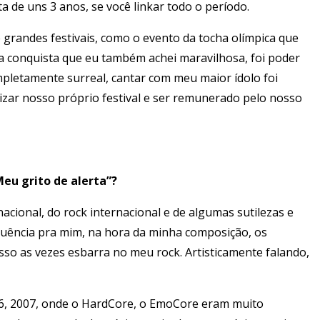
a de uns 3 anos, se você linkar todo o período.
de grandes festivais, como o evento da tocha olímpica que
a conquista que eu também achei maravilhosa, foi poder
ompletamente surreal, cantar com meu maior ídolo foi
zar nosso próprio festival e ser remunerado pelo nosso
u grito de alerta”?
acional, do rock internacional e de algumas sutilezas e
luência pra mim, na hora da minha composição, os
so as vezes esbarra no meu rock. Artisticamente falando,
6, 2007, onde o HardCore, o EmoCore eram muito