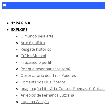
Skip
to
1ª PÁGINA
content
EXPLORE
O mundo pela arte
Arte é política
Resgate histórico
Crítica Musical
Traçando o perfil
Por que resenhar esse som?
Observatório dos Três Poderes
Comentários Qualificados
Imaginação Literária: Contos, Poemas, Crônicas
Arrepios de Fernanda Luzcena
Lupa na Canção