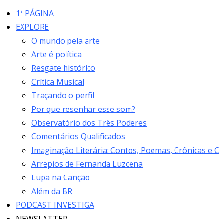
1ª PÁGINA
EXPLORE
O mundo pela arte
Arte é política
Resgate histórico
Crítica Musical
Traçando o perfil
Por que resenhar esse som?
Observatório dos Três Poderes
Comentários Qualificados
Imaginação Literária: Contos, Poemas, Crônicas e 
Arrepios de Fernanda Luzcena
Lupa na Canção
Além da BR
PODCAST INVESTIGA
NEWSLATTER