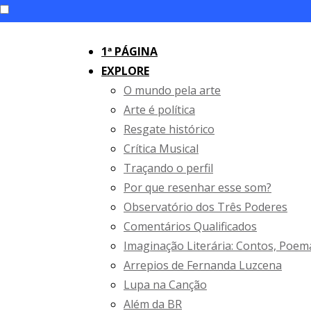
Skip
to
1ª PÁGINA
content
EXPLORE
O mundo pela arte
Arte é política
Resgate histórico
Crítica Musical
Traçando o perfil
Por que resenhar esse som?
Observatório dos Três Poderes
Comentários Qualificados
Imaginação Literária: Contos, Poem
Arrepios de Fernanda Luzcena
Lupa na Canção
Além da BR