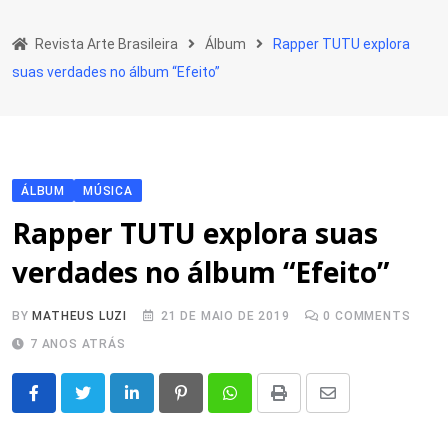
Skip
to
Revista Arte Brasileira
Álbum
Rapper TUTU explora
content
suas verdades no álbum “Efeito”
ÁLBUM
MÚSICA
Rapper TUTU explora suas
verdades no álbum “Efeito”
BY
MATHEUS LUZI
21 DE MAIO DE 2019
0
COMMENTS
7 ANOS ATRÁS
LinkedIn
Pinterest
Whatsapp
Print
Share
via