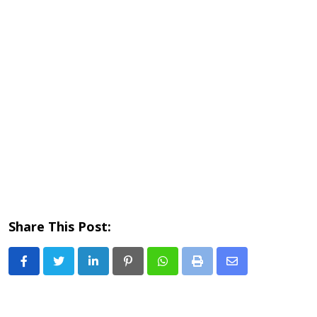
Share This Post:
LinkedIn
Pinterest
Whatsapp
Print
Share
via
Email