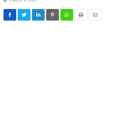
9 ANOS ATRÁS
LinkedIn
Pinterest
Whatsapp
Print
Share
via
Email