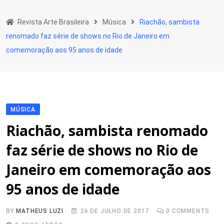
Skip
to
Revista Arte Brasileira
Música
Riachão, sambista
content
renomado faz série de shows no Rio de Janeiro em
comemoração aos 95 anos de idade
MÚSICA
Riachão, sambista renomado
faz série de shows no Rio de
Janeiro em comemoração aos
95 anos de idade
BY
MATHEUS LUZI
26 DE JULHO DE 2017
0
COMMENTS