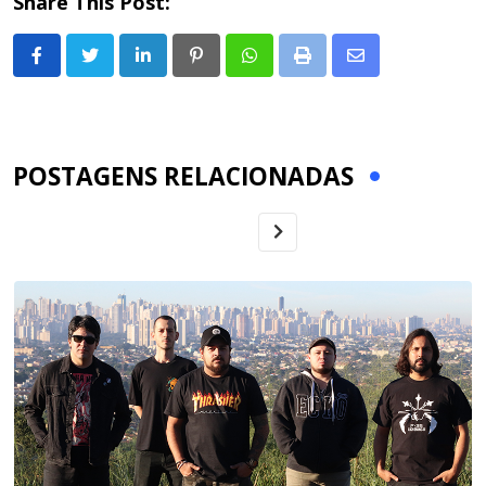
Share This Post:
LinkedIn
Pinterest
Whatsapp
Print
Share
via
Email
POSTAGENS RELACIONADAS