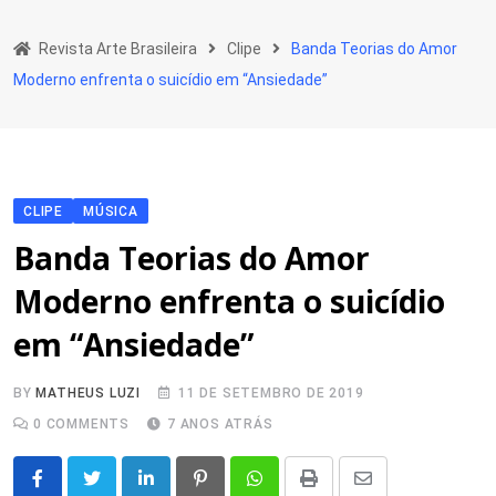
Skip
to
Revista Arte Brasileira
Clipe
Banda Teorias do Amor
content
Moderno enfrenta o suicídio em “Ansiedade”
CLIPE
MÚSICA
Banda Teorias do Amor
Moderno enfrenta o suicídio
em “Ansiedade”
BY
MATHEUS LUZI
11 DE SETEMBRO DE 2019
0
COMMENTS
7 ANOS ATRÁS
LinkedIn
Pinterest
Whatsapp
Print
Share