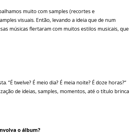
rabalhamos muito com samples (recortes e
mples visuais. Então, levando a ideia que de num
ssas músicas flertaram com muitos estilos musicais, que
a. “É twelve? É meio dia? É meia noite? É doze horas?“
ização de ideias, samples, momentos, até o título brinca
envolva o álbum?