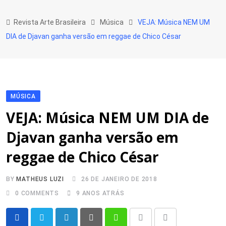
Skip
to
Revista Arte Brasileira
Música
VEJA: Música NEM UM
content
DIA de Djavan ganha versão em reggae de Chico César
MÚSICA
VEJA: Música NEM UM DIA de
Djavan ganha versão em
reggae de Chico César
BY
MATHEUS LUZI
26 DE JANEIRO DE 2018
0
COMMENTS
9 ANOS ATRÁS
LinkedIn
Pinterest
Whatsapp
Print
Share