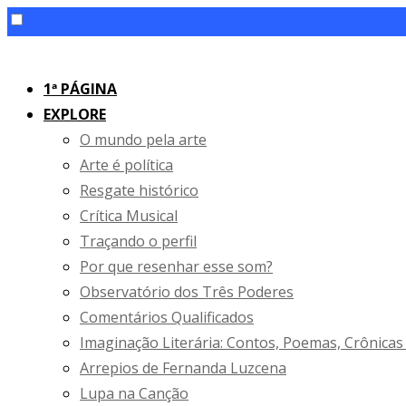
Skip
to
1ª PÁGINA
content
EXPLORE
O mundo pela arte
Arte é política
Resgate histórico
Crítica Musical
Traçando o perfil
Por que resenhar esse som?
Observatório dos Três Poderes
Comentários Qualificados
Imaginação Literária: Contos, Poemas, Crônicas
Arrepios de Fernanda Luzcena
Lupa na Canção