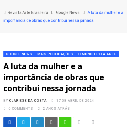
Skip
to
Revista Arte Brasileira
Google News
A luta da mulher e a
content
importância de obras que contribui nessa jornada
GOOGLE NEWS
MAIS PUBLICAÇÕES
O MUNDO PELA ARTE
A luta da mulher e a
importância de obras que
contribui nessa jornada
BY
CLARISSE DA COSTA
17 DE ABRIL DE 2024
0
COMMENTS
2 ANOS ATRÁS
LinkedIn
Pinterest
Whatsapp
Print
Share