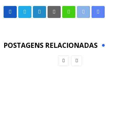
LinkedIn
Pinterest
Whatsapp
Print
Share
via
Email
POSTAGENS RELACIONADAS