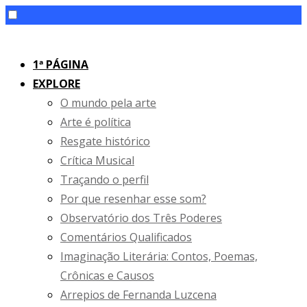
Skip
to
1ª PÁGINA
content
EXPLORE
O mundo pela arte
Arte é política
Resgate histórico
Crítica Musical
Traçando o perfil
Por que resenhar esse som?
Observatório dos Três Poderes
Comentários Qualificados
Imaginação Literária: Contos, Poemas,
Crônicas e Causos
Arrepios de Fernanda Luzcena