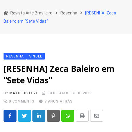
Skip
to
Revista Arte Brasileira
Resenha
[RESENHA] Zeca
content
Baleiro em “Sete Vidas”
RESENHA
SINGLE
[RESENHA] Zeca Baleiro em
“Sete Vidas”
BY
MATHEUS LUZI
30 DE AGOSTO DE 2019
0
COMMENTS
7 ANOS ATRÁS
LinkedIn
Pinterest
Whatsapp
Print
Share
via