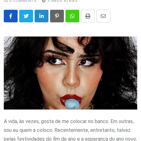
0
COMMENTS
5 ANOS ATRÁS
LinkedIn
Pinterest
Whatsapp
Print
Share
via
Email
A vida, às vezes, gosta de me colocar no banco. Em outras,
sou eu quem a coloco. Recentemente, entretanto, talvez
pelas festividades do fim de ano e a esperança do ano novo,