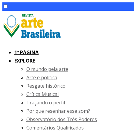
Skip
to
content
1ª PÁGINA
EXPLORE
O mundo pela arte
Arte é política
Resgate histórico
Crítica Musical
Traçando o perfil
Por que resenhar esse som?
Observatório dos Três Poderes
Comentários Qualificados