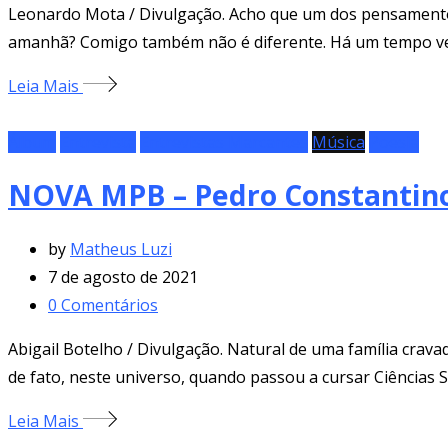
Leonardo Mota / Divulgação. Acho que um dos pensamento
amanhã? Comigo também não é diferente. Há um tempo ven
Leia Mais
Álbum
Entrevista
Entrevistas Marcantes
Música
Poesia
NOVA MPB – Pedro Constantino,
by
Matheus Luzi
7 de agosto de 2021
0
Comentários
Abigail Botelho / Divulgação. Natural de uma família cravad
de fato, neste universo, quando passou a cursar Ciências S
Leia Mais