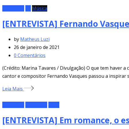
Entrevista
EP
Música
[ENTREVISTA] Fernando Vasques
by
Matheus Luzi
26 de janeiro de 2021
0
Comentários
(Crédito: Marina Tavares / Divulgação) O que tem haver a c
cantor e compositor Fernando Vasques passou a inspirar su
Leia Mais
Entrevista
Literatura
Livro
[ENTREVISTA] Em romance, o esc