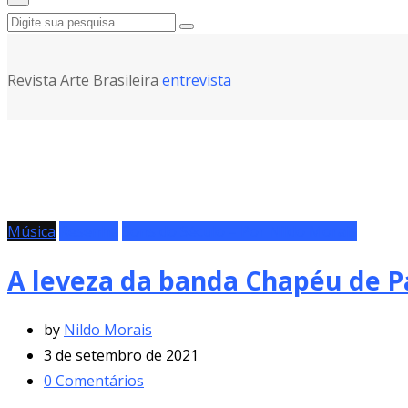
Revista Arte Brasileira
entrevista
Música
Resenha
Sons do Século – Por Nildo Morais
A leveza da banda Chapéu de P
by
Nildo Morais
3 de setembro de 2021
0
Comentários