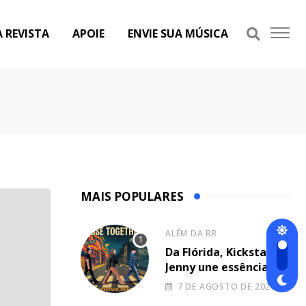
A REVISTA
APOIE
ENVIE SUA MÚSICA
MAIS POPULARES
ALÉM DA BR
Da Flórida, Kickstand
Jenny une essência
dos Beatles e de
7 DE AGOSTO DE 2026
Eminem na canção