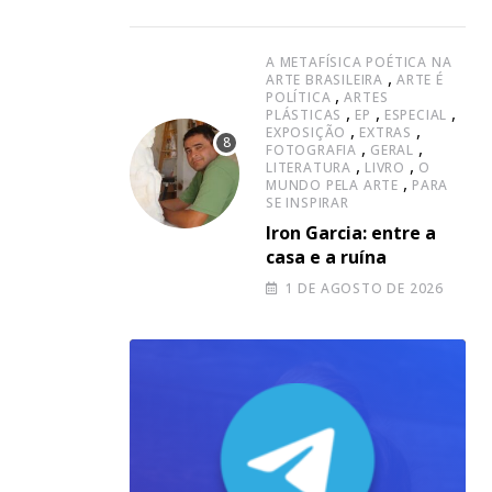
canção à capella
A METAFÍSICA POÉTICA NA
,
ARTE BRASILEIRA
ARTE É
,
POLÍTICA
ARTES
,
,
,
PLÁSTICAS
EP
ESPECIAL
,
,
EXPOSIÇÃO
EXTRAS
,
,
FOTOGRAFIA
GERAL
,
,
LITERATURA
LIVRO
O
,
MUNDO PELA ARTE
PARA
SE INSPIRAR
Iron Garcia: entre a
casa e a ruína
1 DE AGOSTO DE 2026