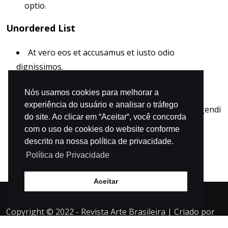
optio.
Unordered List
At vero eos et accusamus et iusto odio
dignissimos.
Et harum quidem rerum facilis est et expedita
Nós usamos cookies para melhorar a
distinctio.
experiência do usuário e analisar o tráfego
Nam libero tempore, cum soluta nobis est eligendi
do site. Ao clicar em “Aceitar“, você concorda
optio.
com o uso de cookies do website conforme
descrito na nossa política de privacidade.
Política de Privacidade
Aceitar
Copyright © 2022 - Revista Arte Brasileira | Criado por
Auditore Ideias Estratégicas