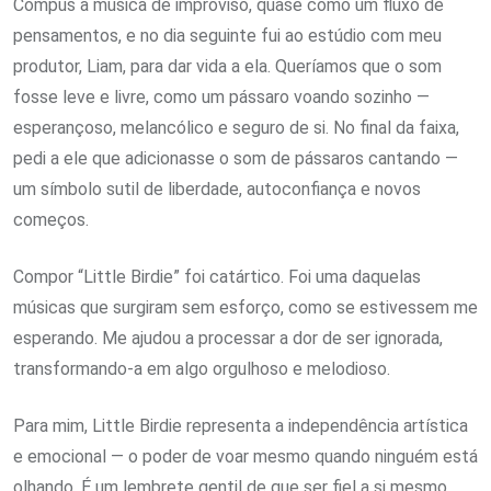
Compus a música de improviso, quase como um fluxo de
pensamentos, e no dia seguinte fui ao estúdio com meu
produtor, Liam, para dar vida a ela. Queríamos que o som
fosse leve e livre, como um pássaro voando sozinho —
esperançoso, melancólico e seguro de si. No final da faixa,
pedi a ele que adicionasse o som de pássaros cantando —
um símbolo sutil de liberdade, autoconfiança e novos
começos.
Compor “Little Birdie” foi catártico. Foi uma daquelas
músicas que surgiram sem esforço, como se estivessem me
esperando. Me ajudou a processar a dor de ser ignorada,
transformando-a em algo orgulhoso e melodioso.
Para mim, Little Birdie representa a independência artística
e emocional — o poder de voar mesmo quando ninguém está
olhando. É um lembrete gentil de que ser fiel a si mesmo