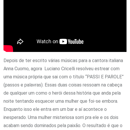
Depois de ter escrito várias músicas para a cantora italiana
Anna Cuomo, agora Luciano Cricelli resolveu estrear com
uma música própria que sai com o título “PASSI E PAROLE”
(passos e palavras). Essas duas coisas ressoam na cabeça
de qualquer um como o herói dessa história que anda pela
noite tentando esquecer uma mulher que foi-se embora.
Enquanto isso ele entra em um bar e aí acontece o
inesperado. Uma mulher misteriosa sorri pra ele e os dois
acabam sendo dominados pela paixão. O resultado é que o