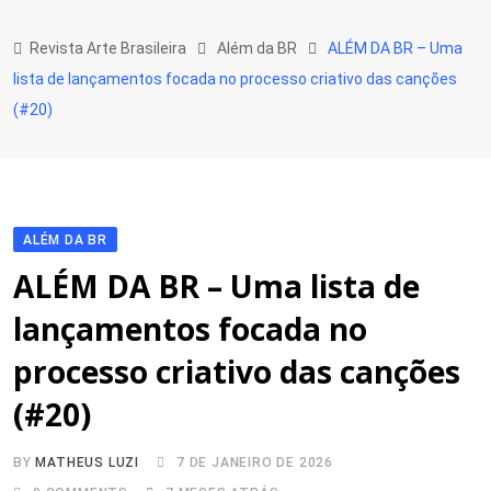
Skip
to
Revista Arte Brasileira
Além da BR
ALÉM DA BR – Uma
content
lista de lançamentos focada no processo criativo das canções
(#20)
ALÉM DA BR
ALÉM DA BR – Uma lista de
lançamentos focada no
processo criativo das canções
(#20)
BY
MATHEUS LUZI
7 DE JANEIRO DE 2026