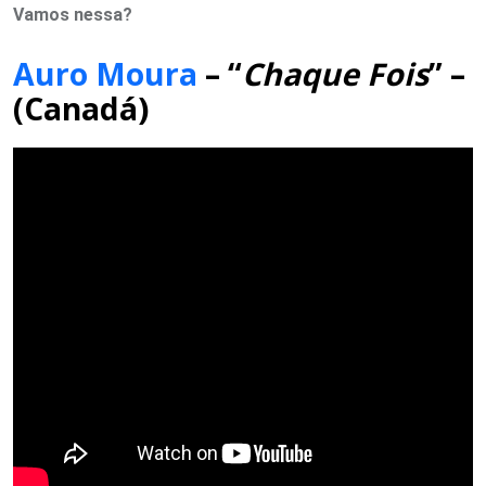
Vamos nessa?
Auro Moura
– “
Chaque Fois
” –
(Canadá)