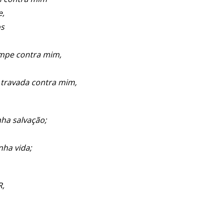
e,
os
ampe contra mim,
 travada contra mim,
ha salvação;
nha vida;
R,