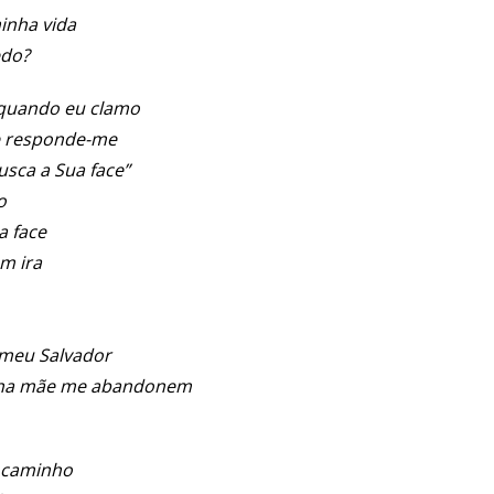
inha vida
edo?
quando eu clamo
e responde-me
usca a Sua face”
o
a face
m ira
meu Salvador
nha mãe me abandonem
 caminho