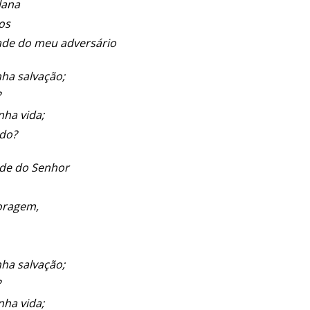
lana
os
de do meu adversário
ha salvação;
?
nha vida;
edo?
ade do Senhor
oragem,
ha salvação;
?
nha vida;