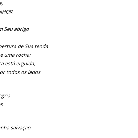
a,
ENHOR,
m Seu abrigo
bertura de Sua tenda
re uma rocha;
 está erguida,
or todos os lados
egria
es
inha salvação