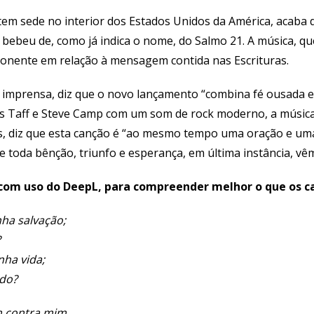
tem sede no interior dos Estados Unidos da América, acaba d
)” bebeu de, como já indica o nome, do Salmo 21. A música, 
nponente em relação à mensagem contida nas Escrituras.
imprensa, diz que o novo lançamento “combina fé ousada e 
s Taff e Steve Camp com um som de rock moderno, a música c
ais, diz que esta canção é “ao mesmo tempo uma oração e uma
 toda bênção, triunfo e esperança, em última instância, vê
, com uso do DeepL, para compreender melhor o que os ca
ha salvação;
?
nha vida;
edo?
m contra mim