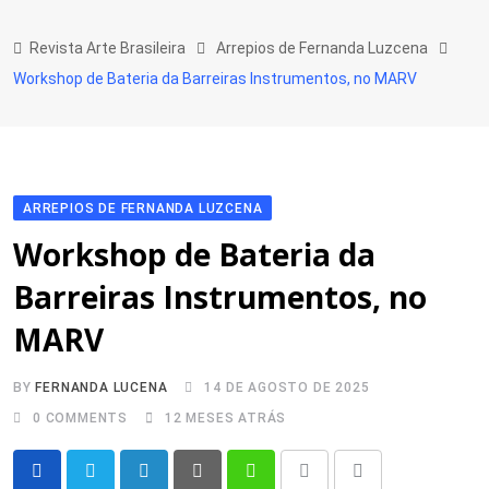
Skip
to
Revista Arte Brasileira
Arrepios de Fernanda Luzcena
content
Workshop de Bateria da Barreiras Instrumentos, no MARV
ARREPIOS DE FERNANDA LUZCENA
Workshop de Bateria da
Barreiras Instrumentos, no
MARV
BY
FERNANDA LUCENA
14 DE AGOSTO DE 2025
0
COMMENTS
12 MESES ATRÁS
LinkedIn
Pinterest
Whatsapp
Print
Share